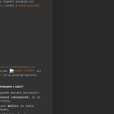
ni dogodki potekajo pri
ti
, ostali v
Kiberpipi
/
KOŽ
.
ila za sinhronizacijo
s
arjem:
ali
(drug program/naprave).
otrebujem s sabo?
ogodek morate prinesti:
enosni računalnik
, če je
 voljo,
ravo
malico
za lačne
ebuhe,