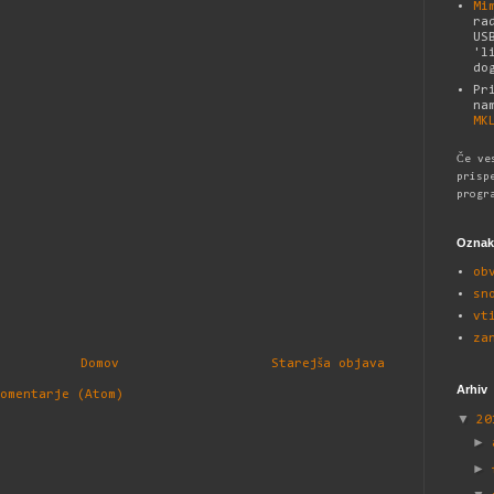
Mi
ra
US
'l
do
Pr
na
MK
Če ve
prisp
progr
Oznak
ob
sn
vt
za
Domov
Starejša objava
Arhiv
omentarje (Atom)
▼
2
►
►