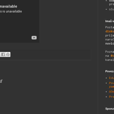
US
pr
sl
Imaš 
Post
disk
prij
naro
novi
Pozn
na
#
kana
Povez
Ed
r
Po
pa
Uč
Pr
Sponzo