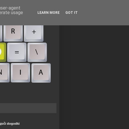
 user-agent
nerate usage
LEARN MORE
GOT IT
ajoči dogodki