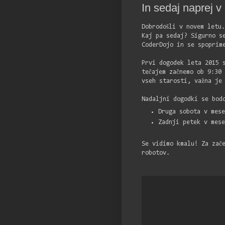
In sedaj naprej v
Dobrodošli v novem letu.
Kaj pa sedaj? Sigurno se
CoderDojo in se spoprim
Prvi dogodek leta 2015 
tečajem začnemo ob 9:30 
vseh starosti, važna je
Nadaljni dogodki se bod
Druga sobota v mes
Zadnji petek v mes
Se vidimo kmalu! Za zač
robotov.