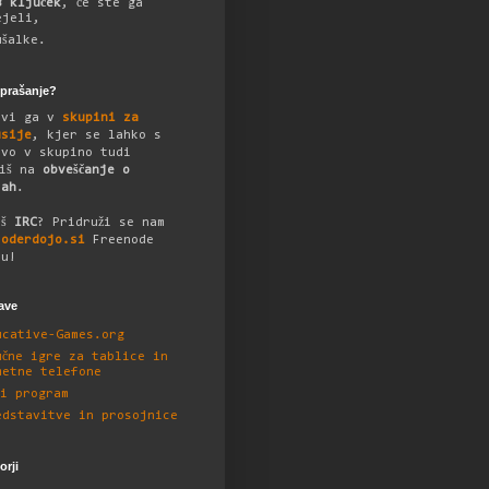
B ključek
, če ste ga
ejeli,
ušalke.
vprašanje?
avi ga v
skupini za
usije
, kjer se lahko s
avo v skupino tudi
čiš na
obveščanje o
cah
.
aš
IRC
? Pridruži se nam
coderdojo.si
Freenode
lu!
ave
ucative-Games.org
učne igre za tablice in
metne telefone
ni program
edstavitve in prosojnice
rji