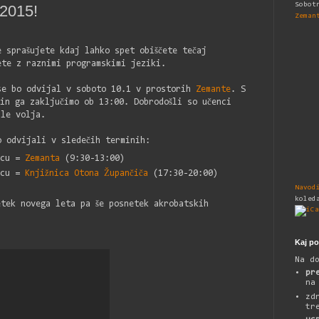
Sobot
 2015!
Zeman
 sprašujete kdaj lahko spet obiščete tečaj
ete z raznimi programskimi jeziki.
se bo odvijal v soboto 10.1 v prostorih
Zemante
. S
in ga zaključimo ob 13:00. Dobrodošli so učenci
 le volja.
o odvijali v sledečih terminih:
ecu =
Zemanta
(9:30-13:00)
ecu =
Knjižnica Otona Župančiča
(17:30-20:00)
Navod
koled
etek novega leta pa še posnetek akrobatskih
Kaj p
Na d
pr
na
zd
tr