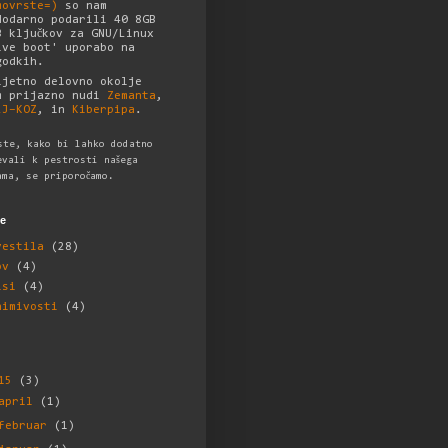
movrste=)
so nam
dodarno podarili 40 8GB
B ključkov za GNU/Linux
ive boot' uporabo na
godkih.
ijetno delovno okolje
m prijazno nudi
Zemanta
,
LJ–KOZ
, in
Kiberpipa
.
ste, kako bi lahko dodatno
evali k pestrosti našega
ama, se priporočamo.
e
vestila
(28)
ov
(4)
isi
(4)
nimivosti
(4)
015
(3)
april
(1)
februar
(1)