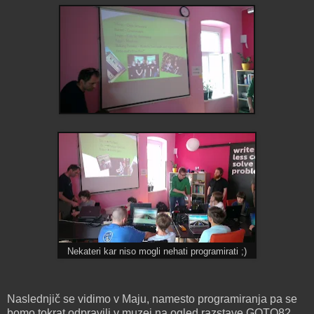
Nekateri kar niso mogli nehati programirati ;)
Naslednjič se vidimo v Maju, namesto programiranja pa se
bomo tokrat odpravili v muzej na ogled razstave GOTO82,