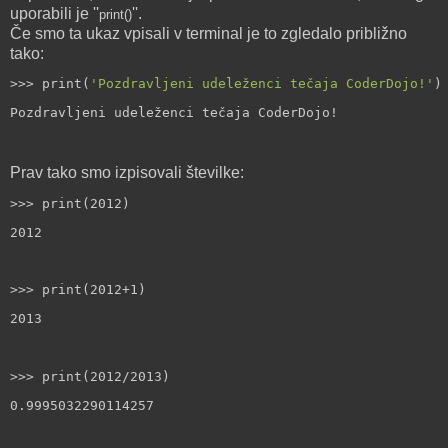
uporabili je ''
''.
print()
Če smo ta ukaz vpisali v terminal je to zgledalo približno
tako:
>>> print(
'Pozdravljeni udeleženci tečaja CoderDojo!'
)
Pozdravljeni udeleženci tečaja CoderDojo!
Prav tako smo izpisovali številke:
>>> print(2012)
2012
>>> print(2012+1)
2013
>>> print(2012/2013)
0.9995032290114257