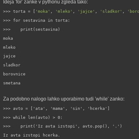
Ideja 'for' zanke v pythonu zgleda tako:
>>> torta = [
'moka'
, 
'mleko'
, 
'jajce'
, 
'sladkor'
, 
'bor
>>> for sestavina in torta:
>>>
print(sestavina)
moka
mleko
jajce
sladkor
borovnice
smetana
Za podobno nalogo lahko uporabimo tudi 'while' zanko:
>>> avto = ['ata', 'mama', 'sin', 'hcerka']
>>> while len(avto) > 0:
>>>
print('Iz avta izstopi', avto.pop(), '.')
Iz avta izstopi hcerka.