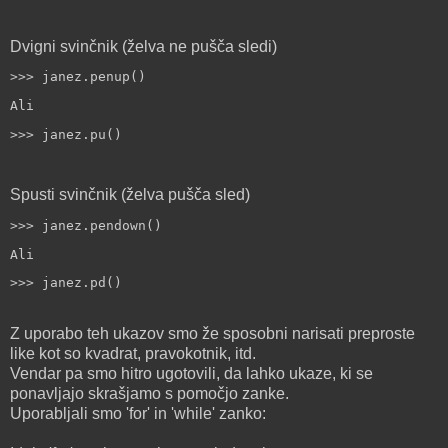
Dvigni svinčnik (želva ne pušča sledi)
>>> janez.penup()
Ali
>>> janez.pu()
Spusti svinčnik (želva pušča sled)
>>> janez.pendown()
Ali
>>> janez.pd()
Z uporabo teh ukazov smo že sposobni narisati preproste
like kot so kvadrat, pravokotnik, itd.
Vendar pa smo hitro ugotovili, da lahko ukaze, ki se
ponavljajo skrašjamo s pomočjo zanke.
Uporabljali smo 'for' in 'while' zanko: