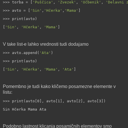
>>> torba = [
'Puščica'
, 
'Zvezek'
, 
'Učbenik'
, 
'Delavni 
>>> avto = [
'Sin'
,
'Hčerka'
,
'Mama'
]
>>> print(avto)
[
'Sin'
, 
'Hčerka'
, 
'Mama'
]
V take list-e lahko vrednosti tudi dodajamo
>>> avto.append(
'Ata'
)
>>> print(avto)
[
'Sin'
, 
'Hčerka'
, 
'Mama'
, 
'Ata'
]
Pomembno je tudi kako kličemo posamezne elemente v
listu:
>>> print(avto[0], avto[1], avto[2], avto[3])
Sin Hčerka Mama Ata
Podobno lastnost klicanja posamičnih elementov smo