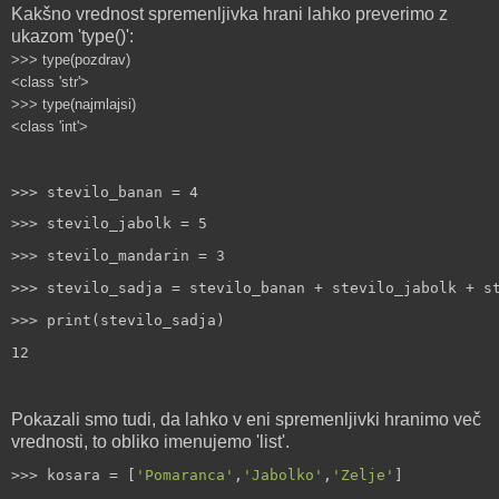
Kakšno vrednost spremenljivka hrani lahko preverimo z
ukazom 'type()':
>>> type(pozdrav)
<class 'str'>
>>> type(najmlajsi)
<class 'int'>
>>> stevilo_banan = 4
>>> stevilo_jabolk = 5
>>> stevilo_mandarin = 3
>>> stevilo_sadja = stevilo_banan + stevilo_jabolk + s
>>> print(stevilo_sadja)
12
Pokazali smo tudi, da lahko v eni spremenljivki hranimo več
vrednosti, to obliko imenujemo 'list'.
>>> kosara = [
'Pomaranca'
,
'Jabolko'
,
'Zelje'
]