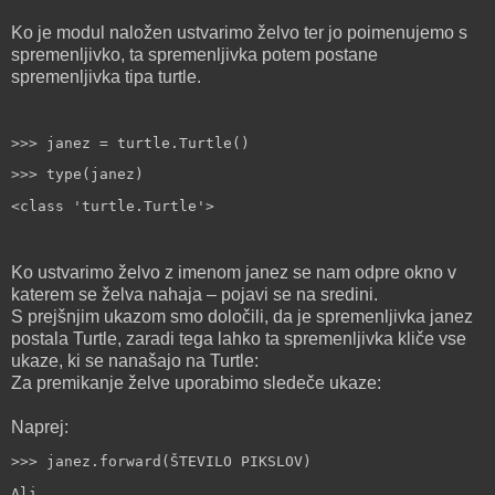
Ko je modul naložen ustvarimo želvo ter jo poimenujemo s
spremenljivko, ta spremenljivka potem postane
spremenljivka tipa turtle.
>>> janez = turtle.Turtle()
>>> type(janez)
<class 'turtle.Turtle'>
Ko ustvarimo želvo z imenom janez se nam odpre okno v
katerem se želva nahaja – pojavi se na sredini.
S prejšnjim ukazom smo določili, da je spremenljivka janez
postala Turtle, zaradi tega lahko ta spremenljivka kliče vse
ukaze, ki se nanašajo na Turtle:
Za premikanje želve uporabimo sledeče ukaze:
Naprej:
>>> janez.forward(ŠTEVILO PIKSLOV)
Ali