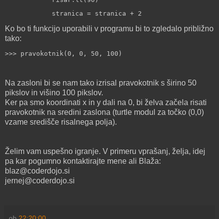
stranica = stranica + 2
Ko bo ti funkcijo uporabili v programu bi to zgledalo približno
tako:
>>> pravokotnik(0, 0, 50, 100)
Na zasloni bi se nam tako izrisal pravokotnik s širino 50
pikslov in višino 100 pikslov.
Ker pa smo koordinati x in y dali na 0, bi želva začela risati
pravokotnik na sredini zaslona (turtle modul za točko (0,0)
vzame središče risalnega polja).
Želim vam uspešno igranje. V primeru vprašanj, želja, idej
pa kar pogumno kontaktirajte mene ali Blaža:
blaz@coderdojo.si
jernej@coderdojo.si
ob
22:20:00