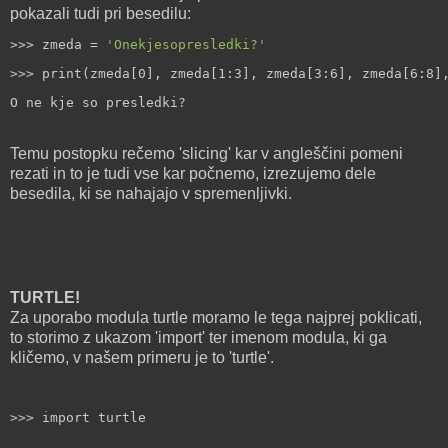
pokazali tudi pri besedilu:
>>> zmeda = 
'Onekjesopresledki?'
>>> print(zmeda[0], zmeda[1:3], zmeda[3:6], zmeda[6:8]
O ne kje so presledki?
Temu postopku rečemo 'slicing' kar v angleščini pomeni
rezati in to je tudi vse kar počnemo, izrezujemo dele
besedila, ki se nahajajo v spremenljivki.
TURTLE!
Za uporabo modula turtle moramo le tega najprej poklicati,
to storimo z ukazom 'import' ter imenom modula, ki ga
kličemo, v našem primeru je to 'turtle'.
>>> import turtle