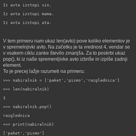
Iz avta izstopi sin.
Iz avta izstopi mama.
Iz avta izstopi ata.
V tem primeru nam ukaz len(avto) pove koliko elementov je
v spremelnjivki avto. Na začetku je ta vrednost 4, vendar se
v vsakem ciklu zanke število zmanjša. Za to poskrbi ukaz
pop(), ki iz naše spremenljivke avto izbriše in izpiše zadnji
element.
To je precej lažje razumeti na primeru:
>>> nabiralnik = ['paket','pismo','razglednica']
>>> len(nabiralnik)
3
>>> nabiralnik.pop()
razglednica
>>> print(nabiralnik)
['paket','pismo']