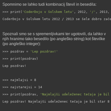
Spomnimo se lahko tudi kombinacij števil in besedila:
>>> print(
'CoderDojo v šolskem letu'
, 2012, 
'/'
, 2013,
CoderDojo v šolskem letu 2012 / 2013 se šele dobro zač
Spoznali smo se s spremenljivkami ter ugotovili, da lahko v
njih hranimo tako besedilo (po angleško string) kot številke
(po angleško integer):
>>> pozdrav = 
'Lep pozdrav!'
>>> print(pozdrav)
Lep pozdrav!
>>> najmlajsi = 8
>>> najstarejsi = 14
>>> print(pozdrav, 
'Najmlajši udeleženec tečaja je bil
Lep pozdrav! Najmlajši udeleženec tečaja je bil star 8