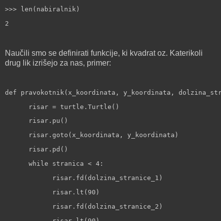
>>> len(nabiralnik)
2
Naučili smo se definirati funkcije, ki kvadrat oz. Katerikoli
drug lik izrišejo za nas, primer:
def pravokotnik(x_koordinata, y_koordinata, dolzina_st
risar = turtle.Turtle()
risar.pu()
risar.goto(x_koordinata, y_koordinata)
risar.pd()
while stranica < 4:
risar.fd(dolzina_stranice_1)
risar.lt(90)
risar.fd(dolzina_stranice_2)
risar.lt(90)